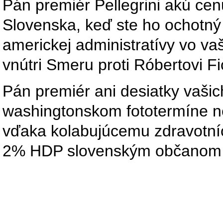
Pán premiér Pellegrini akú ce
Slovenska, keď ste ho ochotný
americkej administratívy vo v
vnútri Smeru proti Róbertovi Fi
Pán premiér ani desiatky vaši
washingtonskom fototermíne ne
vďaka kolabujúcemu zdravotníc
2% HDP slovenským občanom 