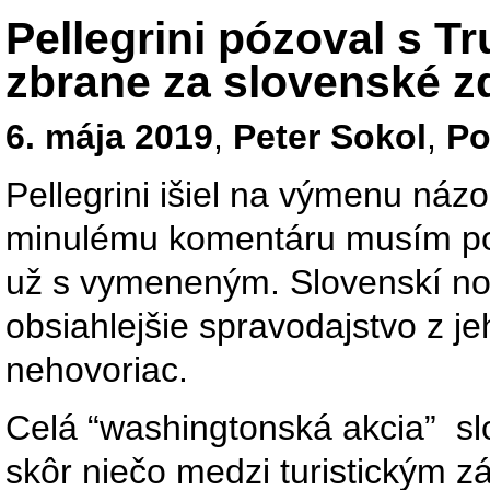
Pellegrini pózoval s 
zbrane za slovenské z
6. mája 2019
,
Peter Sokol
,
Po
Pellegrini išiel na výmenu náz
minulému komentáru musím poo
už s vymeneným. Slovenskí nov
obsiahlejšie spravodajstvo z j
nehovoriac.
Celá “washingtonská akcia” sl
skôr niečo medzi turistickým z