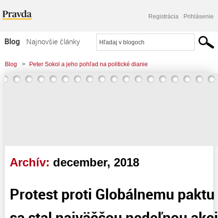
Registrácia
Prihlásenie
Blog
Najnovšie články
Najčítanejšie články
Blog
>
Peter Sokol a jeho pohľad na politické dianie
Najkomentovanejšie články
Zoznam blogov
Komerčné blogy
Archív:
december, 2018
Protest proti Globálnemu paktu
sa stal najväčšou nedeľnou akci