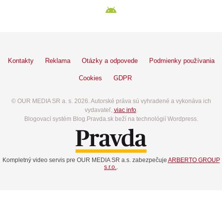
Kontakty
Reklama
Otázky a odpovede
Podmienky používania
Cookies
GDPR
© OUR MEDIA SR a. s. 2026. Autorské práva sú vyhradené a vykonáva ich
vydavateľ,
viac info
.
Blogovací systém Blog.Pravda.sk beží na technológií Wordpress.
Kompletný video servis pre OUR MEDIA SR a.s. zabezpečuje
ARBERTO GROUP
s.r.o.
.