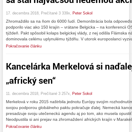
17. decembra 2018, Prečítané 3 339x,
Peter Sokol
Zhromaždilo sa na ňom do 6000 ľudí. Demonštrácia bola odpoveďou 
podporilo viac ako 150 krajín – vrátane Belgicka – na konferencii
týždeň. Pakt spôsobil kolaps belgickej vlády, z nej odišla Flámska 
dominovala celému uplynulému týždňu. V utorok europoslanci vyzva
Pokračovanie článku
Kancelárka Merkelová si naďalej
„africký sen“
11. decembra 2018, Prečítané 3 257x,
Peter Sokol
Merkelová v roku 2015 naštrbila jednotu Európy svojím rozhodnutím 
svojou podporou globálneho paktu pokračuje ďalej. Nemecká kance
presadzuje svoju utečeneckú agendu aj po tom, ako musela opusti
Neodpustila si ani prejav na zhromaždení afrických krajín v Marakéš
Pokračovanie článku