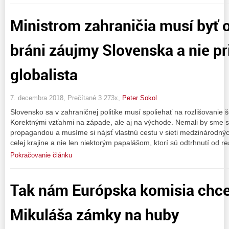
Ministrom zahraničia musí byť 
bráni záujmy Slovenska a nie p
globalista
7. decembra 2018, Prečítané 3 273x,
Peter Sokol
Slovensko sa v zahraničnej politike musí spoliehať na rozlišovanie 
Korektnými vzťahmi na západe, ale aj na východe. Nemali by sme
propagandou a musíme si nájsť vlastnú cestu v sieti medzinárodný
celej krajine a nie len niektorým papalášom, ktorí sú odtrhnutí od re
Pokračovanie článku
Tak nám Európska komisia chce
Mikuláša zámky na huby