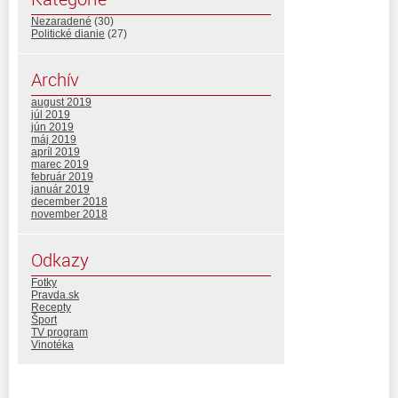
Nezaradené
(30)
Politické dianie
(27)
Archív
august 2019
júl 2019
jún 2019
máj 2019
apríl 2019
marec 2019
február 2019
január 2019
december 2018
november 2018
Odkazy
Fotky
Pravda.sk
Recepty
Šport
TV program
Vinotéka