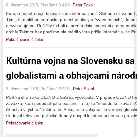
6. decembra 2018, Prečítané 3 411x,
Peter Sokol
Európa nepotrebuje bojovať s dezinformáciami. Sloboda slova buď je,
Tým, že umlčíme európske protestné hlasy a “vypneme ich”, demokra
nevybudujeme. Rušičky tu boli aj pred tridsiatimi rokmi a nepomohl
archív Takmer bez povšimnutia médii včera prišla informácia, že E
Pokračovanie článku
Kultúrna vojna na Slovensku sa
globalistami a obhajcami náro
3. decembra 2018, Prečítané 2 921x,
Peter Sokol
Politika strán ako OĽaNO a SaS sa vyčerpala. V prípade OĽaNO treb
záväzku, ktorí podpísali jeho poslanci, a to, že “nebudú kritizova
členstvo v týchto štruktúrach. Pokojne to volajme ich verejný global
sledoval televízne politické debaty dospel k jednoduchému a pravd
Pokračovanie článku