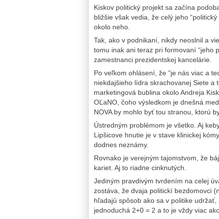
Kiskov politický projekt sa začína podob
bližšie však vedia, že celý jeho “politick
okolo neho.
Tak, ako v podnikaní, nikdy neoslnil a vi
tomu inak ani teraz pri formovaní “jeho p
zamestnanci prezidentskej kancelárie.
Po veľkom ohlásení, že “je nás viac a te
niekdajšieho lídra skrachovanej Siete a 
marketingová bublina okolo Andreja Kis
OĽaNO, čoho výsledkom je dnešná medi
NOVA by mohlo byť tou stranou, ktorú by
Ústredným problémom je všetko. Aj keby s
Lipšicove hnutie je v stave klinickej kóm
dodnes neznámy.
Rovnako je verejným tajomstvom, že bá
kariet. Aj to riadne cinknutých.
Jediným pravdivým tvrdením na celej úv
zostáva, že dvaja politickí bezdomovci 
hľadajú spôsob ako sa v politike udržať
jednoduchá 2+0 = 2 a to je vždy viac ako