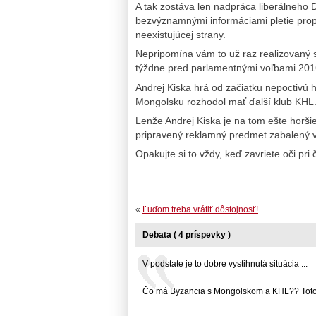
A tak zostáva len nadpráca liberálneho 
bezvýznamnými informáciami pletie prop
neexistujúcej strany.
Nepripomína vám to už raz realizovaný 
týždne pred parlamentnými voľbami 20
Andrej Kiska hrá od začiatku nepoctivú h
Mongolsku rozhodol mať ďalší klub KHL.
Lenže Andrej Kiska je na tom ešte horši
pripravený reklamný predmet zabalený v 
Opakujte si to vždy, keď zavriete oči pr
«
Ľuďom treba vrátiť dôstojnosť!
Debata ( 4 príspevky )
V podstate je to dobre vystihnutá situácia ...
Čo má Byzancia s Mongolskom a KHL?? Toto p