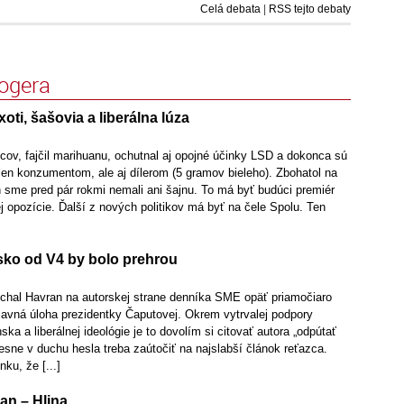
Celá debata
|
RSS tejto debaty
logera
xoti, šašovia a liberálna lúza
cov, fajčil marihuanu, ochutnal aj opojné účinky LSD a dokonca sú
len konzumentom, ale aj dílerom (5 gramov bieleho). Zbohatol na
h sme pred pár rokmi nemali ani šajnu. To má byť budúci premiér
nej opozície. Ďalší z nových politikov má byť na čele Spolu. Ten
ko od V4 by bolo prehrou
Michal Havran na autorskej strane denníka SME opäť priamočiaro
lavná úloha prezidentky Čaputovej. Okrem vytrvalej podpory
ka a liberálnej ideológie je to dovolím si citovať autora „odpútať
sne v duchu hesla treba zaútočiť na najslabší článok reťazca.
ku, že [...]
an – Hlina