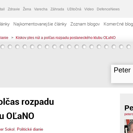
tail
Zdravie
Žena
Varecha
Záhrada
Užitočná
Video
DefenceNews
lánky
Najkomentovanejšie články
Zoznam blogov
Komerčné blog
dianie
>
Kiskov ples núl a polčas rozpadu poslaneckého klubu OĽaNO
Peter
polčas rozpadu
Pe
bu OĽaNO
peter
er Sokol
,
Politické dianie