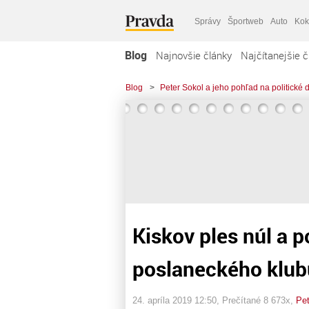
Správy
Športweb
Auto
Kok
Blog
Najnovšie články
Najčítanejšie č
Blog
>
Peter Sokol a jeho pohľad na politické 
Kiskov ples núl a 
poslaneckého klu
24. apríla 2019 12:50
, Prečítané 8 673x,
Pet