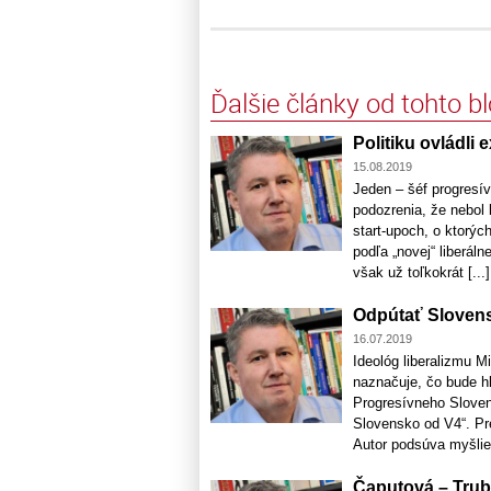
Ďalšie články od tohto b
Politiku ovládli e
15.08.2019
Jeden – šéf progresív
podozrenia, že nebol 
start-upoch, o ktorýc
podľa „novej“ liberál
však už toľkokrát [...]
Odpútať Slovens
16.07.2019
Ideológ liberalizmu 
naznačuje, čo bude h
Progresívneho Slovens
Slovensko od V4“. Pre
Autor podsúva myšlien
Čaputová – Trub