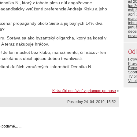
júl 2
Denníka N , ktorý z tohoto plesu núl angažovane
jún 
agandisticky vytúžené preferencie Andreja Kisku a jeho
máj 
apríl
mare
febr
scenár propagandy okolo Siete a jej bájnych 14% dva
janu
16?
dece
nove
ru. Správa sa ako byzantský oligarcha, ktorý sa kdesi v
 A teraz nakupuje hráčov.
Od
e! Je len maskot bez klubu, manažmentu, či hráčov- len
celofáne s ubiehajúcou dobou trvanlivosti.
Fotky
Prav
i čítaní ďalších zaručených informácií Denníka N.
Rece
Šport
TV p
Vino
Kiska šíri nenávisť v priamom prenose
»
Posledný 24. 04. 2019, 15:52
odivné... ...