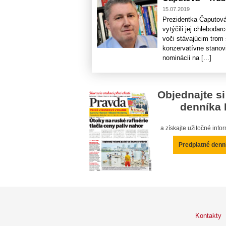
15.07.2019
Prezidentka Čaputová 
vytýčili jej chlebodar
voči stávajúcim trom 
konzervatívne stanovi
nominácii na [...]
Objednajte si
denníka 
a získajte užitočné inf
Predplatné denn
Kontakty