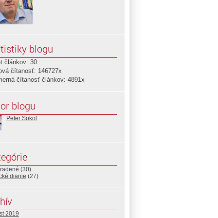
tistiky blogu
t článkov: 30
ová čítanosť: 146727x
merná čítanosť článkov: 4891x
or blogu
Peter Sokol
egórie
radené
(30)
ické dianie
(27)
hív
st 2019