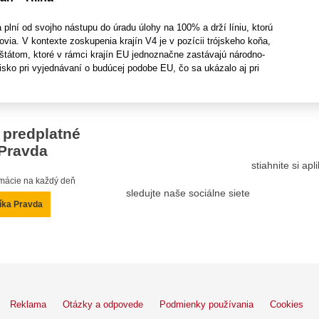
plní od svojho nástupu do úradu úlohy na 100% a drží líniu, ktorú
covia. V kontexte zoskupenia krajín V4 je v pozícii trójskeho koňa,
štátom, ktoré v rámci krajín EU jednoznačne zastávajú národno-
sko pri vyjednávaní o budúcej podobe EU, čo sa ukázalo aj pri
 predplatné
Pravda
stiahnite si ap
ormácie na každý deň
sledujte naše sociálne siete
íka Pravda
Reklama
Otázky a odpovede
Podmienky používania
Cookies