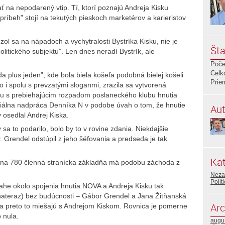
ať na nepodarený vtip. Tí, ktorí poznajú Andreja Kisku
ý príbeh” stojí na tekutých pieskoch marketérov a karieristov
ezol sa na nápadoch a vychytralosti Bystríka Kisku, nie je
Šta
olitického subjektu”. Len dnes neradí Bystrík, ale
Poče
Celk
da plus jeden”, kde bola biela košeľa podobná bielej košeli
Prie
to i spolu s prevzatými sloganmi, zrazila sa vytvorená
ku s prebiehajúcim rozpadom poslaneckého klubu hnutia
álna nadpráca Denníka N v podobe úvah o tom, že hnutie
Aut
 osedlal Andrej Kiska.
a to podarilo, bolo by to v rovine zdania. Niekdajšie
y. Grendel odstúpil z jeho šéfovania a predseda je tak
Kat
jna 780 členná stranícka základňa má podobu záchoda z
Neza
Polit
ahe okolo spojenia hnutia NOVA a Andreja Kisku tak
(nateraz) bez budúcnosti – Gábor Grendel a Jana Žitňanská
Arc
, a preto to miešajú s Andrejom Kiskom. Rovnica je pomerne
 nula.
augu