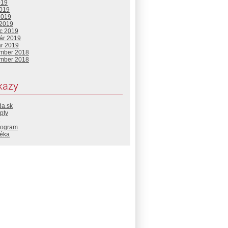
019
2019
2019
 2019
c 2019
uár 2019
ár 2019
mber 2018
mber 2018
kazy
da.sk
pty
rogram
téka