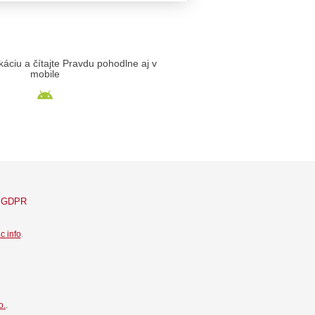
likáciu a čítajte Pravdu pohodlne aj v
mobile
GDPR
c info
.
o.
.