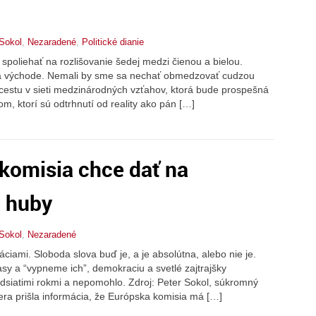
 Sokol
,
Nezaradené
,
Politické dianie
 spoliehať na rozlišovanie šedej medzi čienou a bielou.
na východe. Nemali by sme sa nechať obmedzovať cudzou
cestu v sieti medzinárodných vzťahov, ktorá bude prospešná
om, ktorí sú odtrhnutí od reality ako pán […]
komisia chce dať na
 huby
 Sokol
,
Nezaradené
iami. Sloboda slova buď je, a je absolútna, alebo nie je.
y a “vypneme ich”, demokraciu a svetlé zajtrajšky
ridsiatimi rokmi a nepomohlo. Zdroj: Peter Sokol, súkromný
ra prišla informácia, že Európska komisia má […]