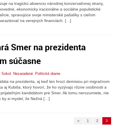
zuje na tragickú absenciu národnej konzervatívnej strany,
povedné, ekonomicky iracionálne a sociálne populistické
alície, spravujúce svoje ministerské pašalíky s cieľom
razitovať na verejných financiách. […]
 hrá Smer na prezidenta
om súčasne
r Sokol
,
Nezaradené
,
Politické dianie
idáta na prezidenta, aj keď ten hrozí demisiou pri migračnom
a aj Kubiša, ktorý hovorí, že ho vyzývajú rôzne osobnosti a
š prijateľným kandidátom pre Smer. Ak tomu nerozumiete, nie
k by si myslel, že Nežná […]
«
1
2
3