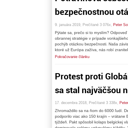
bezpečnostnou ot
9. januára 2019, Prečítané 3 076x,
Peter So
Pýtate sa, prečo si to myslím? Odpoveď j
obrannej stratégie v prípade vonkajšieho
pochýb otázkou bezpečnosti. Naša závisl
ktoré už Európa zažíva, nás robí zranit
Pokračovanie článku
Protest proti Glob
sa stal najväčšou 
17. decembra 2018, Prečítané 3 338x,
Pete
Zhromaždilo sa na ňom do 6000 ľudí. De
podporilo viac ako 150 krajín – vrátane
týždeň. Pakt spôsobil kolaps belgickej v
dominovala celému uplynulému týždňu. V