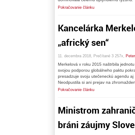
Pokračovanie článku
Kancelárka Merkelo
„africký sen“
11. decembra 2018, Prečítané 3 257x,
Peter
Merkelová v roku 2015 naštrbila jednotu
svojou podporou globálneho paktu pokra
presadzuje svoju utečeneckú agendu aj 
Neodpustila si ani prejav na zhromaždení
Pokračovanie článku
Ministrom zahranič
bráni záujmy Slove