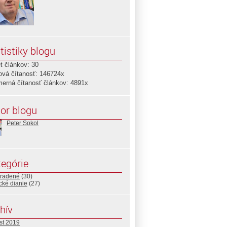
tistiky blogu
t článkov: 30
ová čítanosť: 146724x
merná čítanosť článkov: 4891x
or blogu
Peter Sokol
egórie
radené
(30)
ické dianie
(27)
hív
st 2019