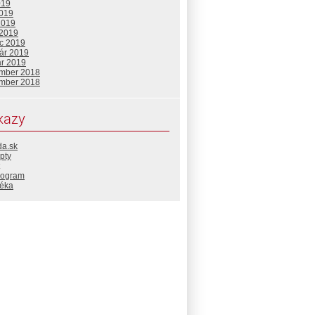
019
2019
2019
 2019
c 2019
uár 2019
ár 2019
mber 2018
mber 2018
kazy
da.sk
pty
rogram
téka