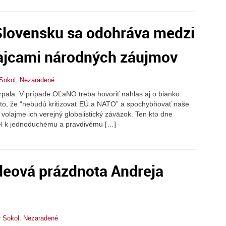
 Slovensku sa odohráva medzi
hajcami národných záujmov
 Sokol
,
Nezaradené
rpala. V prípade OĽaNO treba hovoriť nahlas aj o bianko
 a to, že “nebudú kritizovať EÚ a NATO” a spochybňovať naše
 volajme ich verejný globalistický záväzok. Ten kto dne
spel k jednoduchému a pravdivému […]
deová prázdnota Andreja
r Sokol
,
Nezaradené