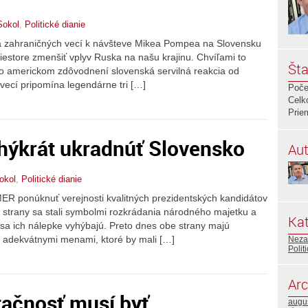
Sokol
,
Politické dianie
ra zahraničných vecí k návšteve Mikea Pompea na Slovensku
iestore zmenšiť vplyv Ruska na našu krajinu. Chvíľami to
Šta
o americkom zdôvodnení slovenská servilná reakcia od
vecí pripomína legendárne tri […]
Poče
Celk
Prie
hýkrát ukradnúť Slovensko
Aut
okol
,
Politické dianie
R ponúknuť verejnosti kvalitných prezidentských kandidátov
 strany sa stali symbolmi rozkrádania národného majetku a
Kat
 sa ich nálepke vyhýbajú. Preto dnes obe strany majú
s adekvátnymi menami, ktoré by mali […]
Neza
Polit
Arc
tačnosť musí byť
augu