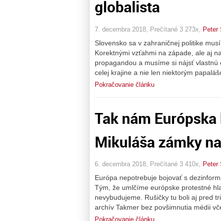
globalista
7. decembra 2018, Prečítané 3 273x,
Peter
Slovensko sa v zahraničnej politike musí
Korektnými vzťahmi na západe, ale aj 
propagandou a musíme si nájsť vlastnú 
celej krajine a nie len niektorým papaláš
Pokračovanie článku
Tak nám Európska 
Mikuláša zámky na
6. decembra 2018, Prečítané 3 410x,
Peter
Európa nepotrebuje bojovať s dezinformác
Tým, že umlčíme európske protestné hlas
nevybudujeme. Rušičky tu boli aj pred t
archív Takmer bez povšimnutia médii vče
Pokračovanie článku