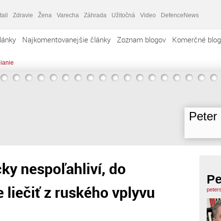
tail
Zdravie
Žena
Varecha
Záhrada
Užitočná
Video
DefenceNews
lánky
Najkomentovanejšie články
Zoznam blogov
Komerčné blog
dianie
Peter
ky nespoľahliví, do
Pe
e liečiť z ruského vplyvu
peter