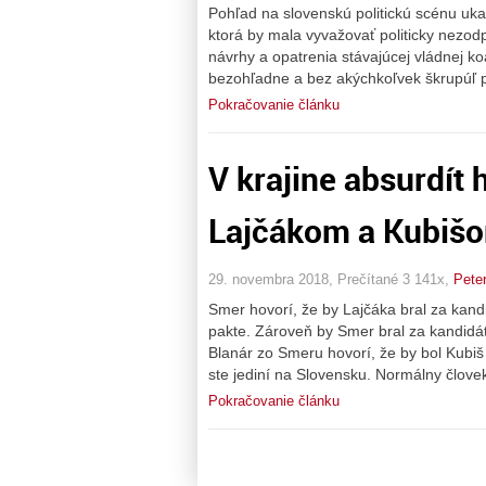
Pohľad na slovenskú politickú scénu uka
ktorá by mala vyvažovať politicky nezod
návrhy a opatrenia stávajúcej vládnej ko
bezohľadne a bez akýchkoľvek škrupúľ pa
Pokračovanie článku
V krajine absurdít
Lajčákom a Kubiš
29. novembra 2018, Prečítané 3 141x,
Pete
Smer hovorí, že by Lajčáka bral za kand
pakte. Zároveň by Smer bral za kandidát
Blanár zo Smeru hovorí, že by bol Kubi
ste jediní na Slovensku. Normálny člove
Pokračovanie článku