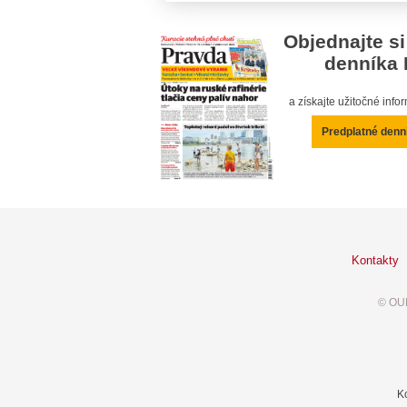
Objednajte si
denníka 
a získajte užitočné inf
Predplatné denn
Kontakty
© OUR
K