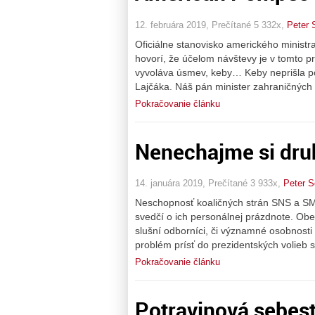
12. februára 2019, Prečítané 5 332x,
Peter 
Oficiálne stanovisko amerického minist
hovorí, že účelom návštevy je v tomto pr
vyvoláva úsmev, keby… Keby neprišla p
Lajčáka. Náš pán minister zahraničných 
Pokračovanie článku
Nenechajme si dru
14. januára 2019, Prečítané 3 933x,
Peter S
Neschopnosť koaličných strán SNS a SME
svedčí o ich personálnej prázdnote. Obe
slušní odborníci, či významné osobnosti
problém prísť do prezidentských volieb 
Pokračovanie článku
Potravinová sebes