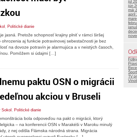
júl 2
jún 
ázkou
máj 
apríl
mare
febr
kol
,
Politické dianie
janu
dece
e jasná. Pretože schopnosť krajiny plniť v rámci širšej
nove
 ohrozenia aj funkcie potravinovej sebestačnosti je bez
osť na dovoze potravín je alarmujúca a v neistých časoch,
Od
eľnou. Pomôžem si údajmi […]
Fotky
Prav
Rece
Šport
TV p
álnemu paktu OSN o migrácii
Vino
nedeľnou akciou v Bruseli
r Sokol
,
Politické dianie
monštrácia bola odpoveďou na pakt o migrácii, ktorý
 Belgicka – na konferencii OSN v Marakéši v Maroku minulý
lády, z nej odišla Flámska národná strana. Migrácia
 utorok europoslanci vyzvali Európsku […]