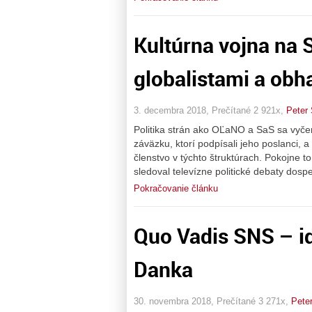
Kultúrna vojna na
globalistami a ob
3. decembra 2018, Prečítané 2 921x,
Peter
Politika strán ako OĽaNO a SaS sa vyče
záväzku, ktorí podpísali jeho poslanci,
členstvo v týchto štruktúrach. Pokojne to
sledoval televízne politické debaty do
Pokračovanie článku
Quo Vadis SNS – i
Danka
30. novembra 2018, Prečítané 3 271x,
Pete