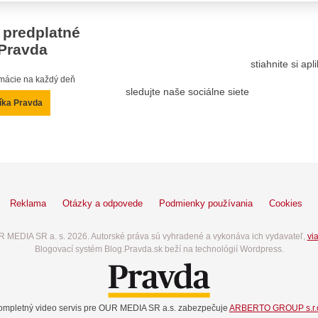
 predplatné
Pravda
stiahnite si ap
ormácie na každý deň
sledujte naše sociálne siete
íka Pravda
Reklama
Otázky a odpovede
Podmienky používania
Cookies
 MEDIA SR a. s. 2026. Autorské práva sú vyhradené a vykonáva ich vydavateľ,
via
Blogovací systém Blog.Pravda.sk beží na technológií Wordpress.
ompletný video servis pre OUR MEDIA SR a.s. zabezpečuje
ARBERTO GROUP s.r.