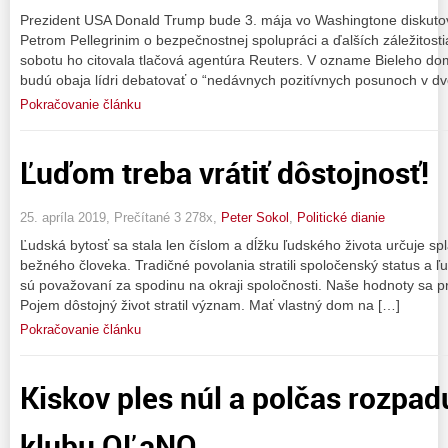
Prezident USA Donald Trump bude 3. mája vo Washingtone diskut
Petrom Pellegrinim o bezpečnostnej spolupráci a ďalších záležitosti
sobotu ho citovala tlačová agentúra Reuters. V ozname Bieleho dom
budú obaja lídri debatovať o “nedávnych pozitívnych posunoch v dv
Pokračovanie článku
Ľuďom treba vrátiť dôstojnosť!
25. apríla 2019, Prečítané 3 278x,
Peter Sokol
,
Politické dianie
Ľudská bytosť sa stala len číslom a dĺžku ľudského života určuje spl
bežného človeka. Tradičné povolania stratili spoločenský status a ľu
sú považovaní za spodinu na okraji spoločnosti. Naše hodnoty sa pre
Pojem dôstojný život stratil význam. Mať vlastný dom na […]
Pokračovanie článku
Kiskov ples núl a polčas rozpa
klubu OĽaNO