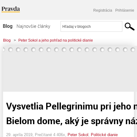
Registrácia
Prihlásenie
Blog
Najnovšie články
Najčítanejšie články
Blog
>
Peter Sokol a jeho pohľad na politické dianie
Najkomentovanejšie články
Zoznam blogov
Komerčné blogy
Vysvetlia Pellegrinimu pri jeho 
Bielom dome, aký je správny ná
29. apríla 2019, Prečítané 4 406x,
Peter Sokol
,
Politické dianie