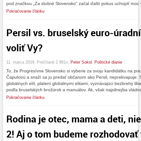
pod značkou „Za slušné Slovensko“ začal ďalší pokus uchopiť moc 
Pokračovanie článku
Persil vs. bruselský euro-úradn
voliť Vy?
11. marca 2019, Prečítané 2 881x,
Peter Sokol
,
Politické dianie
To, že Progresívne Slovensko si vyberie za svoju kandidátku na pr
Čaputovú a snaží sa ju predať občanom ako Persil, neprekvapuje. S
globálnych elít, platení globálnymi elitami, vyznávajúci bezbrehý li
podľa bruselských brožúrok a manuálov. Ak, však najsilnejšia vládn
Pokračovanie článku
Rodina je otec, mama a deti, nie
2! Aj o tom budeme rozhodovať 