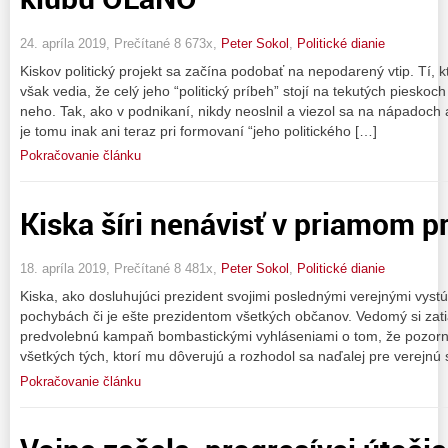
24. apríla 2019, Prečítané 8 673x,
Peter Sokol
,
Politické dianie
Kiskov politický projekt sa začína podobať na nepodarený vtip. Tí, k
však vedia, že celý jeho “politický príbeh” stojí na tekutých pieskoc
neho. Tak, ako v podnikaní, nikdy neoslnil a viezol sa na nápadoch a
je tomu inak ani teraz pri formovaní “jeho politického […]
Pokračovanie článku
Kiska šíri nenávisť v priamom 
18. apríla 2019, Prečítané 8 481x,
Peter Sokol
,
Politické dianie
Kiska, ako dosluhujúci prezident svojimi poslednými verejnými vys
pochybách či je ešte prezidentom všetkých občanov. Vedomý si zatia
predvolebnú kampaň bombastickými vyhláseniami o tom, že pozor
všetkých tých, ktorí mu dôverujú a rozhodol sa naďalej pre verejnú s
Pokračovanie článku