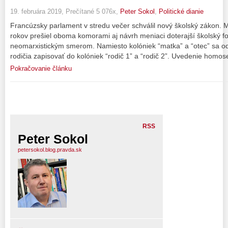
19. februára 2019, Prečítané 5 076x,
Peter Sokol
,
Politické dianie
Francúzsky parlament v stredu večer schválil nový školský zákon.
rokov prešiel oboma komorami aj návrh meniaci doterajší školský 
neomarxistickým smerom. Namiesto kolóniek “matka” a “otec” sa o
rodičia zapisovať do kolóniek “rodič 1” a “rodič 2”. Uvedenie homo
Pokračovanie článku
RSS
Peter Sokol
petersokol.blog.pravda.sk