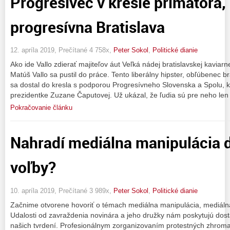
Progresívec v kresle primátora,
progresívna Bratislava
12. apríla 2019, Prečítané 4 758x,
Peter Sokol
,
Politické dianie
Ako ide Vallo zdierať majiteľov áut Veľká nádej bratislavskej kaviar
Matúš Vallo sa pustil do práce. Tento liberálny hipster, obľúbenec br
sa dostal do kresla s podporou Progresívneho Slovenska a Spolu, kt
prezidentke Zuzane Čaputovej. Už ukázal, že ľudia sú pre neho len
Pokračovanie článku
Nahradí mediálna manipulácia 
voľby?
10. apríla 2019, Prečítané 3 989x,
Peter Sokol
,
Politické dianie
Začnime otvorene hovoriť o témach mediálna manipulácia, mediálna m
Udalosti od zavraždenia novinára a jeho družky nám poskytujú dos
našich tvrdení. Profesionálnym zorganizovaním protestných zhrom