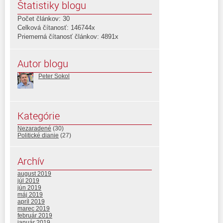
Štatistiky blogu
Počet článkov: 30
Celková čítanosť: 146744x
Priemerná čítanosť článkov: 4891x
Autor blogu
Peter Sokol
Kategórie
Nezaradené
(30)
Politické dianie
(27)
Archív
august 2019
júl 2019
jún 2019
máj 2019
apríl 2019
marec 2019
február 2019
január 2019