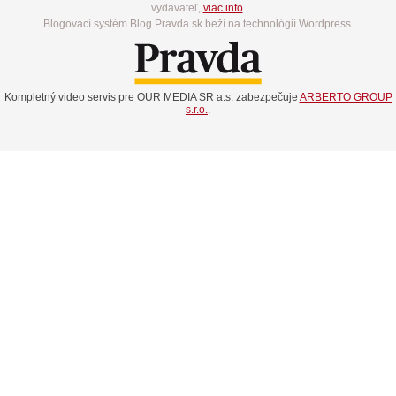
vydavateľ,
viac info
.
Blogovací systém Blog.Pravda.sk beží na technológií Wordpress.
Kompletný video servis pre OUR MEDIA SR a.s. zabezpečuje
ARBERTO GROUP
s.r.o.
.