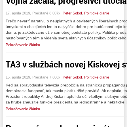
Vojna začala, progresívci útočia
17. apríla 2019, Prečítané 8 007x,
Peter Sokol
,
Politické dianie
Prečo neveriť naratívu o neúplatných a osvietených liberálnych pr
úmyslami a chcejúcich len to najvyššie dobro pre budúcnosť tejto 
domu, je zakódované už v samotnej podstate politiky. Politika pred
nastoľovaných tém a videnia sveta aktívnych účastníkov politického
Pokračovanie článku
TA3 v službách novej Kiskovej s
15. apríla 2019, Prečítané 7 808x,
Peter Sokol
,
Politické dianie
Keď sa spravodajská televízia prepožičia na stranícku propagandu 
demokracia fungovať, tak musia platiť určité pravidlá. Ak neplatia,
Prezident republiky Andrej Kiska napľul do očí všetkým slušným ob
za hrubé zneužitie funkcie prezidenta na jednostranné a nekritické 
Pokračovanie článku